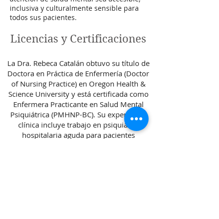
inclusiva y culturalmente sensible para
todos sus pacientes.
Licencias y Certificaciones
La Dra. Rebeca Catalán obtuvo su título de
Doctora en Práctica de Enfermería (Doctor
of Nursing Practice) en Oregon Health &
Science University y está certificada como
Enfermera Practicante en Salud Mental
Psiquiátrica (PMHNP-BC). Su experiencia
clínica incluye trabajo en psiquiatría
hospitalaria aguda para pacientes
internados en el Portland VA Medical
Center, así como atención psiquiátrica
ambulatoria, colaboración
multidisciplinaria y entornos de bienestar
integrativo enfocados en un tratamiento
personalizado e informado por la
neurociencia.