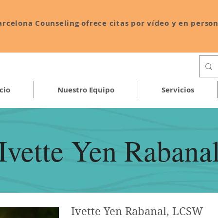
arcelona Counseling ofrece citas por vídeo y en person
cio
Nuestro Equipo
Servicios
Ivette Yen Rabana
Ivette Yen Rabanal
, LCSW