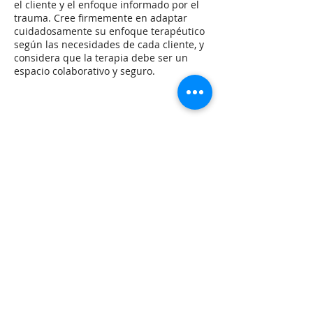
el cliente y el enfoque informado por el
trauma. Cree firmemente en adaptar
cuidadosamente su enfoque terapéutico
según las necesidades de cada cliente, y
considera que la terapia debe ser un
espacio colaborativo y seguro.
Licencias y Certificaciones
Jerry James está bajo la supervisión de
Ivette Rabanal, LCSW
9725 SW Beaverton-Hillsdale Hwy, Suite
310
Beaverton, OR 97005
info@barcelonacounseling.org