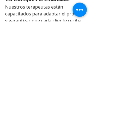
Nuestros terapeutas están 
capacitados para adaptar el proceso 
y garantizar que cada cliente reciba 
la atención que mejor se adapte a su 
situación. Ya sea que esté lidiando 
con ansiedad generalizada, ataques 
de pánico o ansiedad relacionada 
con un trauma específico, nuestro 
objetivo es ayudarlo a encontrar 
alivio y avanzar hacia una vida más 
tranquila y plena.
Supere la Ansiedad con la 
Terapia EMDR de 
Expertos