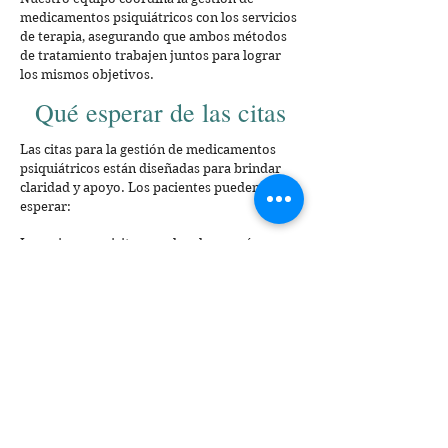
medicamentos psiquiátricos con los servicios
de terapia, asegurando que ambos métodos
de tratamiento trabajen juntos para lograr
los mismos objetivos.
Qué esperar de las citas
Las citas para la gestión de medicamentos
psiquiátricos están diseñadas para brindar
claridad y apoyo. Los pacientes pueden
esperar:
Las primeras visitas pueden durar más para
realizar una evaluación completa.
Seguimientos regulares para evaluar el
progreso y responder a las preguntas.
Comunicación segura y respetuosa sobre
síntomas, experiencias y objetivos.
Ajustes del tratamiento cuando sea necesario
para obtener mejores resultados.