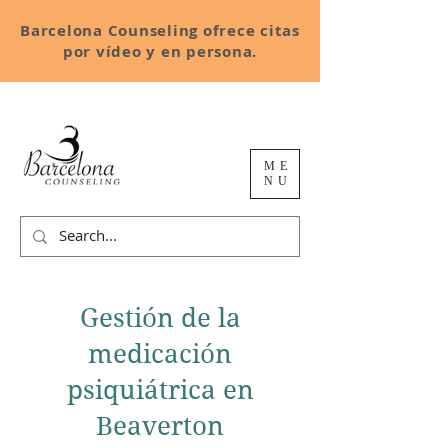
Barcelona Counseling ofrece citas
por vídeo y en persona.
ME
NU
Gestión de la
medicación
psiquiátrica en
Beaverton